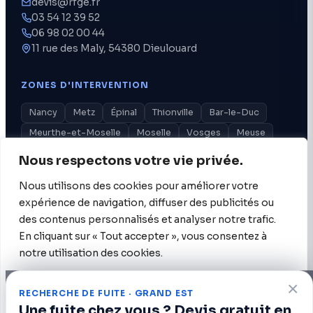
devis@rfge.fr
03 54 12 39 52
06 98 02 00 44
11 rue des Maly, 54380 Dieulouard
ZONES D'INTERVENTION
Nancy
Metz
Épinal
Thionville
Bar-le-Duc
Meurthe-et-Moselle
Moselle
Vosges
Meuse
tout le Grand Est
Nous respectons votre vie privée.
Nous utilisons des cookies pour améliorer votre
RFGE
expérience de navigation, diffuser des publicités ou
des contenus personnalisés et analyser notre trafic.
© 2026 RFGE · Recherche de Fuite Grand Est. Tous droits
réservés.
En cliquant sur « Tout accepter », vous consentez à
SIRET 920 390 374 00022 · RCS Nancy · TVA FR77 920 390
374 · Marque déposée
notre utilisation des cookies.
×
Personnaliser
Tout rejeter
Accepter tout
RECHERCHE DE FUITE · GRAND EST
Appeler
Devis
Assistant
Une fuite chez vous ? Devis gratuit en