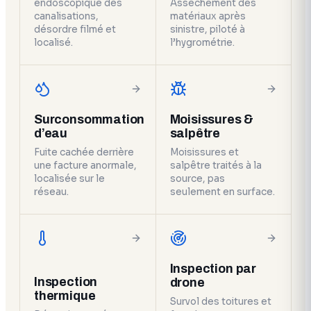
endoscopique des
Assèchement des
canalisations,
matériaux après
désordre filmé et
sinistre, piloté à
localisé.
l’hygrométrie.
Surconsommation
Moisissures &
d’eau
salpêtre
Fuite cachée derrière
Moisissures et
une facture anormale,
salpêtre traités à la
localisée sur le
source, pas
réseau.
seulement en surface.
Inspection par
Inspection
drone
thermique
Survol des toitures et