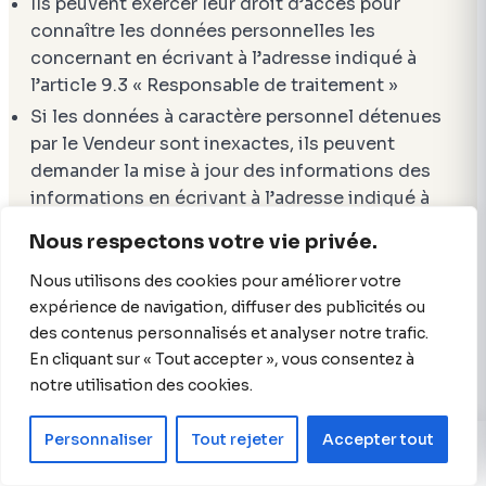
Ils peuvent exercer leur droit d’accès pour
connaître les données personnelles les
concernant en écrivant à l’adresse indiqué à
l’article 9.3 « Responsable de traitement »
Si les données à caractère personnel détenues
par le Vendeur sont inexactes, ils peuvent
demander la mise à jour des informations des
informations en écrivant à l’adresse indiqué à
l’article 9.3 « Responsable de traitement »
Nous respectons votre vie privée.
Ils peuvent demander la suppression de leurs
Nous utilisons des cookies pour améliorer votre
données à caractère personnel, conformément
expérience de navigation, diffuser des publicités ou
aux lois applicables en matière de protection
des contenus personnalisés et analyser notre trafic.
des données en écrivant à l’adresse indiqué à
En cliquant sur « Tout accepter », vous consentez à
l’article 9.3 « Responsable de traitement »
notre utilisation des cookies.
Ils peuvent également solliciter la portabilité
des données détenues par le Vendeur vers un
Personnaliser
Tout rejeter
Accepter tout
autre prestataire
Appeler
Devis
Assistant
Enfin, ils peuvent s’opposer au traitement de