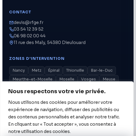
CONTACT
devis@rfge.fr
03 54 12 39 52
06 98 02 00 44
11 rue des Maly, 54380 Dieulouard
ZONES D'INTERVENTION
Nancy
Metz
Épinal
Thionville
Bar-le-Duc
Meurthe-et-Moselle
Moselle
Vosges
Meuse
tout le Grand Est
Nous respectons votre vie privée.
Nous utilisons des cookies pour améliorer votre
RFGE
expérience de navigation, diffuser des publicités ou
des contenus personnalisés et analyser notre trafic.
© 2026 RFGE · Recherche de Fuite Grand Est. Tous droits
réservés.
En cliquant sur « Tout accepter », vous consentez à
SIRET 920 390 374 00022 · RCS Nancy · TVA FR77 920 390
374 · Marque déposée
notre utilisation des cookies.