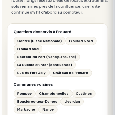
route) : longs réseaux d’eau de locaux et d’ateliers,
sols remaniés près de la confluence, une fuite
continue s’y lit d’abord au compteur.
Quartiers desservis à Frouard
Centre (Place Nationale)
Frouard Nord
Frouard Sud
Secteur du Port (Nancy-Frouard)
La Gueule d’Enfer (confluence)
Rue du Fort Joly
Château de Frouard
Communes voisines
Pompey
Champigneulles
Custines
Bouxières-aux-Dames
Liverdun
Marbache
Nancy