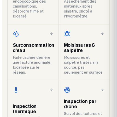
endoscopique des
Assèchement des
canalisations,
matériaux après
désordre filmé et
sinistre, piloté à
localisé.
l’hygrométrie.
Surconsommation
Moisissures &
d’eau
salpêtre
Fuite cachée derrière
Moisissures et
une facture anormale,
salpêtre traités à la
localisée sur le
source, pas
réseau.
seulement en surface.
Inspection par
Inspection
drone
thermique
Survol des toitures et